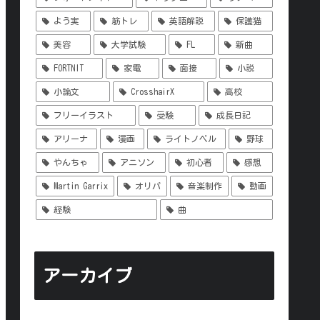
よう実
筋トレ
英語解説
保護猫
美容
大学試験
FL
新曲
FORTNIT
家電
面接
小説
小論文
CrosshairX
高校
フリーイラスト
受験
成長日記
アリーナ
漫画
ライトノベル
野球
やんちゃ
アニソン
初心者
感想
Martin Garrix
オリパ
音楽制作
動画
経験
曲
アーカイブ