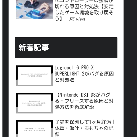
PCコントローラーの接続が
切れる原因と対処法【安定
したゲーム環境を取り戻そ
う】
375 views
新着記事
Logicool G PRO X
SUPERLIGHT 2がバグる原因
と対処法
【Nintendo DS】DSがバグ
る・フリーズする原因と対
処方法を徹底解説
子猫を保護して1ヶ月経過｜
体重・嘔吐・おもちゃの記
録