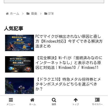
ホーム
音楽
DTM
人気記事
PCでマイクが検出されない原因と直し
方【Windows対応】今すぐできる解決方
法まとめ
【完全解決】Wi-Fiが「接続済みなのに
インターネットなし」と表示される原
因と対処法｜Windows10 / Windows11
【ドラクエ10】特急メタル招待券とメ
タキンボスメダルどちらを選ぶべき
か？
PCコントローラーの接続が切れる原因
メニュー
ホーム
検索
トップ
サイドバー
と対処法【安定したゲーム環境を取り