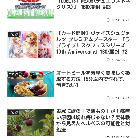
『DUELIST NEXUS(デュエリストネ
クサス)』 1BOX開封 #03
2023.04.23
【カード開封】ヴァイスシュヴァ
ブログ
ルツ プレミアムブースター 『ラ
ブライブ! スクフェスシリーズ
10th Anniversary』1BOX開封 #2
2023.04.16
オートミールを素早く美味しく摂
ブログ
取する方法【5分以内で作れて、
飽きない】
2023.04.15
お尻に謎の「できもの」が！痛痒
ブログ
い原因は切れ痔じゃない？実体験
から見えたヘルペスの可能性と対
処法
2023.04.09