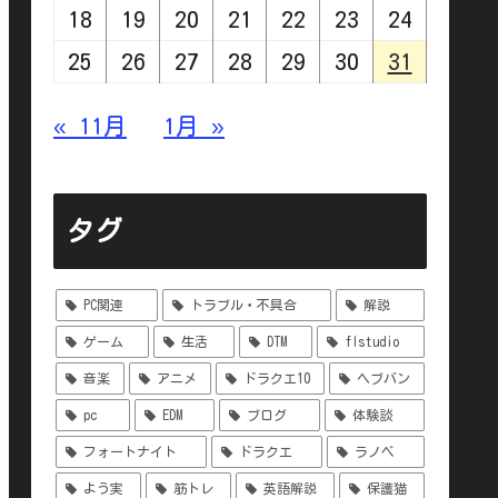
18
19
20
21
22
23
24
25
26
27
28
29
30
31
« 11月
1月 »
タグ
PC関連
トラブル・不具合
解説
ゲーム
生活
DTM
flstudio
音楽
アニメ
ドラクエ10
ヘブバン
pc
EDM
ブログ
体験談
フォートナイト
ドラクエ
ラノベ
よう実
筋トレ
英語解説
保護猫