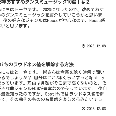
023年おすすめダンスミュージック10選！＃２
んにちはトーヤです。 2023になったので、改めておす
めのダンスミュージックを紹介していこうかと思いま
 僕の好きなジャンルはHouseが中心なので、House系
多いと思います。
2023.12.08
potifyのラウドネス値を解除する方法
んにちはとーやです。 皆さんは音楽を聴く時何で聞い
るでしょうか？ 自分はここ7年くらいずっとSpotify
使っています。理由は月額がそこまで高くないのと、僕
好きな曲ジャンルEDMが豊富なので使っています。 僕自
も最近知ったのですが、Spotifyではラウドネス値を解
して、その曲そのものの音量感を楽しめるみたいでし
 今まで間はYouTubeのように規定のラウドネス値に
2023.12.03
え込まれてしまうため、本来の曲の音量感出なくなって
うのがSpotifyでした。 今回は超簡単にラウドネス値