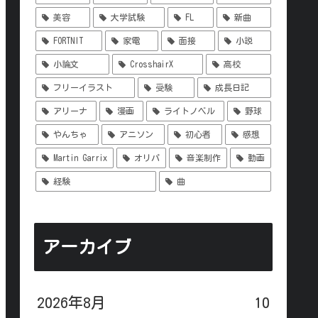
美容
大学試験
FL
新曲
FORTNIT
家電
面接
小説
小論文
CrosshairX
高校
フリーイラスト
受験
成長日記
アリーナ
漫画
ライトノベル
野球
やんちゃ
アニソン
初心者
感想
Martin Garrix
オリパ
音楽制作
動画
経験
曲
アーカイブ
2026年8月
10