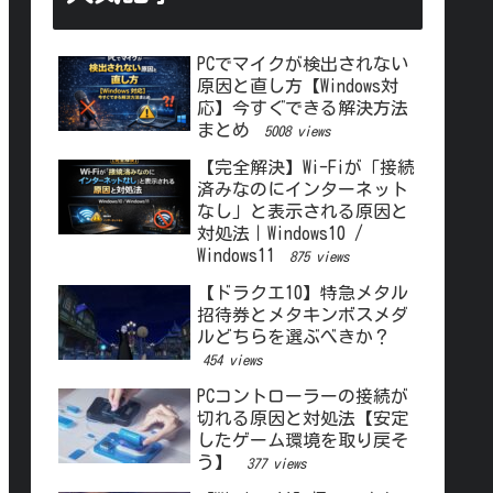
PCでマイクが検出されない
原因と直し方【Windows対
応】今すぐできる解決方法
まとめ
5008 views
【完全解決】Wi-Fiが「接続
済みなのにインターネット
なし」と表示される原因と
対処法｜Windows10 /
Windows11
875 views
【ドラクエ10】特急メタル
招待券とメタキンボスメダ
ルどちらを選ぶべきか？
454 views
PCコントローラーの接続が
切れる原因と対処法【安定
したゲーム環境を取り戻そ
う】
377 views