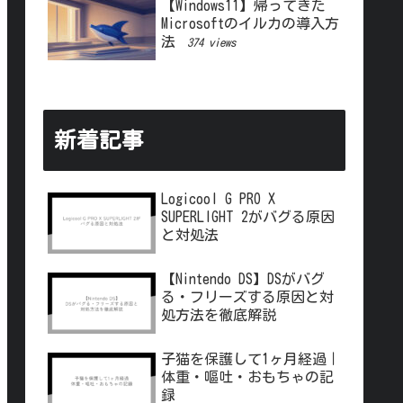
【Windows11】帰ってきた
Microsoftのイルカの導入方
法
374 views
新着記事
Logicool G PRO X
SUPERLIGHT 2がバグる原因
と対処法
【Nintendo DS】DSがバグ
る・フリーズする原因と対
処方法を徹底解説
子猫を保護して1ヶ月経過｜
体重・嘔吐・おもちゃの記
録