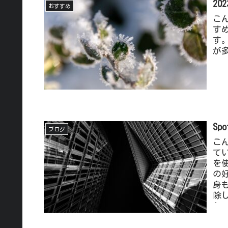
2
おすすめ
こ
す
す。
が
S
ブログ
こ
てい
を
の
身
除
た。
抑
しま