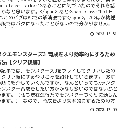
pan class="marker">あることに気づいたのでそれを話
かなと思います。</span> あと<span class="bold-
d">このバグはPCでの解消法です</span>。<b>ほか機種
ps版ではバクになったことがないので分かりません。
b> まず<span class="marker-under">インストールです
2023.12.31
、外付けのものではなくOSがインストールされている
DもしくはHDDにインストールしてください。</span>
b>外付けの場合僕はクラッシュや無限トンネルになりま
た。</b>インストールが終わったら自分が登録したIDで
ラクエモンスターズ3 育成をより効率的にするため
O2NGSを起動しましょう。
方法【クリア後編】
の記事では、モンスターズ3をプレイしてクリアしたの
、クリア後にするやりこみを紹介していきます。 おす
め順に紹介していくんですが、なんといってもXランク
モンスター育成をしたい方がかなり多いのではないかと
います。（私も現在進行系でモンスターづくりに勤しん
います。） なので、育成をより効率的にするための方
を話していこうかなと思います。
2023.12.09