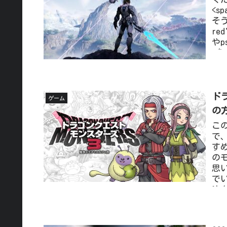
<s
そう
re
や
</
が
SS
<
し
ド
ゲーム
PS
の
こ
で
す
の
思
で
法