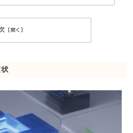
れているのに音が出ない といった問題が起き
は設定ミ
エラー・ドライバ不具合など、さまざまな原因
な設定確認や再
次
んどです。 この記事ではノートPC
ピーカーの音が出ない原因と直し方を詳しく解
考にしてください。
症状