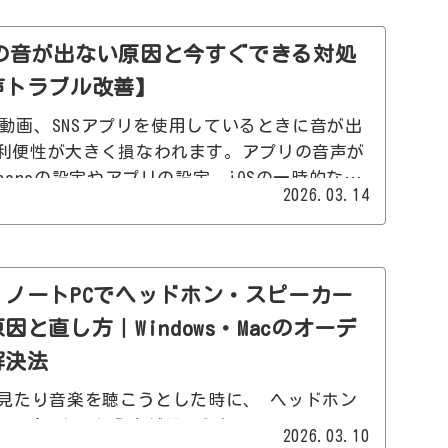
プリの音が出ない原因と今すぐできる対処
声トラブル改善】
ムや動画、SNSアプリを使用しているときに音が出
利便性が大きく損なわれます。アプリの音声が
honeの設定やアプリの設定、iOSの一時的な不
2026.03.14
Phoneアプリの音が
ぐできる対処法を詳しく解説します。順番に確
どの場合すぐに改善できます。
ノートPCでヘッドホン・スピーカー
と直し方｜Windows・Macのオーデ
解決法
たり音楽を聴こうとした時に、 ヘッドホン
スピーカーから音が聞こえない Bluetoothヘ
2026.03.10