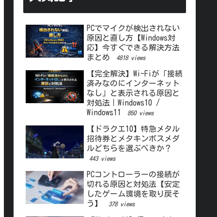
PCでマイクが検出されない
原因と直し方【Windows対
応】今すぐできる解決方法
まとめ
4818 views
【完全解決】Wi-Fiが「接続
済みなのにインターネット
なし」と表示される原因と
対処法｜Windows10 /
Windows11
850 views
【ドラクエ10】特急メタル
招待券とメタキンボスメダ
ルどちらを選ぶべきか？
443 views
PCコントローラーの接続が
切れる原因と対処法【安定
したゲーム環境を取り戻そ
う】
378 views