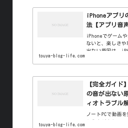
iPhoneア
法【アプリ音
iPhoneでゲー
ないと、楽しさや
出ない原因は、iP
touya-blog-life.com
具合など、さまざまです。 この記事では、i
出ない原因と今す
認すれば、ほとん
【完全ガイド】
の音が出ない原因
ィオトラブル
ノートPCで動画を見
から音が出ない PC
touya-blog-life.com