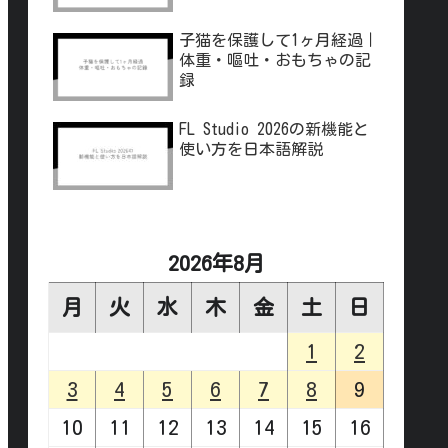
子猫を保護して1ヶ月経過｜
体重・嘔吐・おもちゃの記
録
FL Studio 2026の新機能と
使い方を日本語解説
2026年8月
月
火
水
木
金
土
日
1
2
3
4
5
6
7
8
9
10
11
12
13
14
15
16