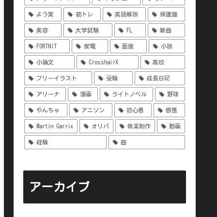
よう実
筋トレ
英語解説
保護猫
美容
大学試験
FL
新曲
FORTNIT
家電
面接
小説
小論文
CrosshairX
高校
フリーイラスト
受験
成長日記
アリーナ
漫画
ライトノベル
野球
やんちゃ
アニソン
初心者
感想
Martin Garrix
オリパ
音楽制作
動画
経験
曲
アーカイブ