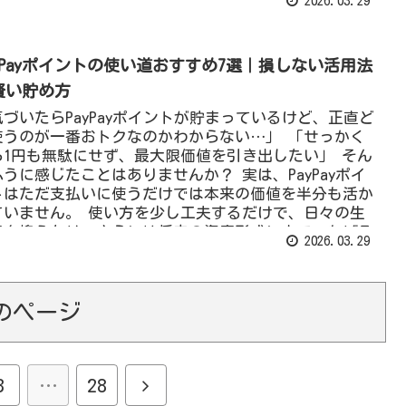
2026.03.29
ayPayポイントの使い道おすすめ7選｜損しない活用法
賢い貯め方
気づいたらPayPayポイントが貯まっているけど、正直ど
使うのが一番おトクなのかわからない…」 「せっかく
ら1円も無駄にせず、最大限価値を引き出したい」 そん
ふうに感じたことはありませんか？ 実は、PayPayポイ
トはただ支払いに使うだけでは本来の価値を半分も活か
ていません。 使い方を少し工夫するだけで、日々の生
費を抑えたり、さらには将来の資産形成にまでつなげる
2026.03.29
とができます。
のページ
3
…
28