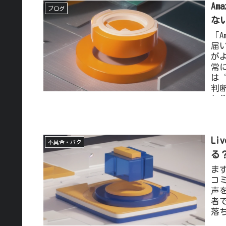
A
sup
ブログ
な
「
届
が
常
は
判
と
ま
違
も
Li
っ
不具合・バク
よ
る
まず
コ
声を
者
落