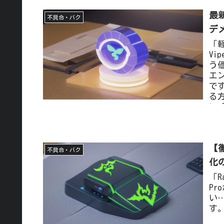
最新
不具合・バク
デ
「
Vi
う
エン
で
る
い
と
【徹
不具合・バク
化
「R
P
い
す。