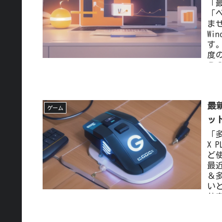
「
「
ま
Wi
す
度
この
F
最新
ゲーム
ッ
「多
X
ど
最
＆
いと
効