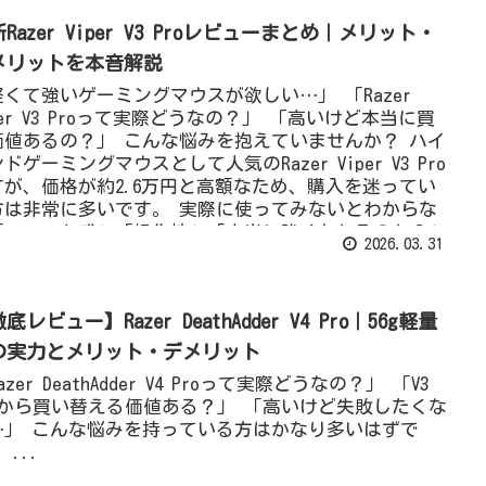
Razer Viper V3 Proレビューまとめ｜メリット・
メリットを本音解説
軽くて強いゲーミングマウスが欲しい…」 「Razer
per V3 Proって実際どうなの？」 「高いけど本当に買
価値あるの？」 こんな悩みを抱えていませんか？ ハイ
ドゲーミングマウスとして人気のRazer Viper V3 Pro
すが、価格が約2.6万円と高額なため、購入を迷ってい
方は非常に多いです。 実際に使ってみないとわからな
「フィット感」「操作性」「本当に強くなれるのか？」
2026.03.31
いった部分は、スペック表だけでは判断できません。
底レビュー】Razer DeathAdder V4 Pro｜56g軽量
の実力とメリット・デメリット
azer DeathAdder V4 Proって実際どうなの？」 「V3
roから買い替える価値ある？」 「高いけど失敗したくな
…」 こんな悩みを持っている方はかなり多いはずで
 ...