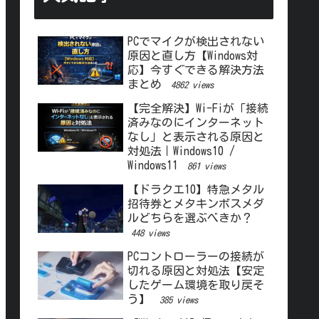
PCでマイクが検出されない
原因と直し方【Windows対
応】今すぐできる解決方法
まとめ
4862 views
【完全解決】Wi-Fiが「接続
済みなのにインターネット
なし」と表示される原因と
対処法｜Windows10 /
Windows11
861 views
【ドラクエ10】特急メタル
招待券とメタキンボスメダ
ルどちらを選ぶべきか？
448 views
PCコントローラーの接続が
切れる原因と対処法【安定
したゲーム環境を取り戻そ
う】
385 views