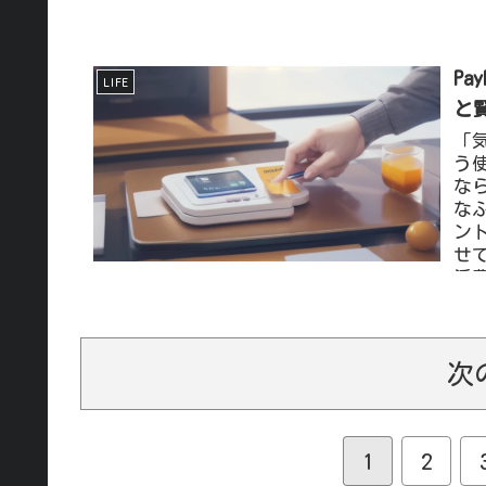
P
LIFE
と
「
う
な
な
ン
せ
活
こ
次
1
2