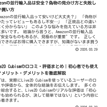
mazonの並行輸入品は安全？偽物の見分け方と失敗し
port.
い買い方
Amazonの並行輸入品って安いけど大丈夫？」 「偽物が
いたってレビューもあるし不安…」 「正規品との違い
よく分からない」 このような悩みを抱えている方は非
に多いです。 結論から言うと、Amazonの並行輸入品
“安全なものもあるが、見極めが重要”です。 正しく
断できればお得に購入できますが、知識がないまま買う
偽物・保証なし・トラブルに巻き込まれる可能性もあり
2026.03.29
す。 この記事では、 並行輸入品とは何か 正規品との
い 安全性と偽物リスク 失敗しない選び方 を初心者で
分かるように解説します。 この記事を読むことで「買
ve2D Cubismの口コミ・評価まとめ｜初心者でも使え
ていい並行輸入品」と「避けるべき商品」が判断できる
うになります。
？メリット・デメリットを徹底解説
は、実際にLive2D Cubismを使っているユーザーの口
ミや評価から、全体的な結論をお伝えします。 多くの
総合すると、Live2D Cubismのリアルな評価は「初心
でも始められるが、決して簡単ではない」という内容に
ち着きます。