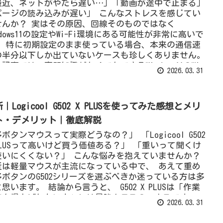
最近、ネットがやたら遅い…」「動画が途中で止まる」
ページの読み込みが遅い」 こんなストレスを感じてい
せんか？ 実はその原因、回線そのものではなく
ndows11の設定やWi-Fi環境にある可能性が非常に高いで
。 特に初期設定のまま使っている場合、本来の通信速
の半分以下しか出ていないケースも珍しくありません。
記事では、専門知識がなくてもできるWindows11のWi-
2026.03.31
i高速化設定を厳選して7つ紹介します。
｜Logicool G502 X PLUSを使ってみた感想とメリ
ト・デメリット｜徹底解説
ボタンマウスって実際どうなの？」 「Logicool G502
 PLUSって高いけど買う価値ある？」 「重いって聞くけ
使いにくくない？」 こんな悩みを抱えていませんか？
近は軽量マウスが主流になっている中で、 あえて重め
多ボタンのG502シリーズを選ぶべきか迷っている方は多
思います。 結論から言うと、 G502 X PLUSは「作業
率を爆上げしたい人」には最強クラスのマウスです。
2026.03.31