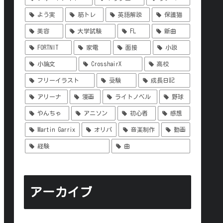
よう実
筋トレ
英語解説
保護猫
美容
大学試験
FL
新曲
FORTNIT
家電
面接
小説
小論文
CrosshairX
高校
フリーイラスト
受験
成長日記
アリーナ
漫画
ライトノベル
野球
やんちゃ
アニソン
初心者
感想
Martin Garrix
オリパ
音楽制作
動画
経験
曲
アーカイブ