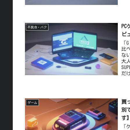
PC
不具合・バク
ビ
「G
比
な
大
SU
だ
買
ゲーム
別
す
「