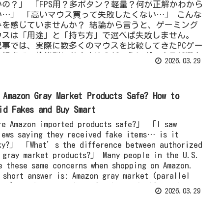
いの？」 「FPS用？多ボタン？軽量？何が正解かわから
い…」 「高いマウス買って失敗したくない…」 こんな
みを感じていませんか？ 結論から言うと、ゲーミング
ウスは「用途」と「持ち方」で選べば失敗しません。
記事では、実際に数多くのマウスを比較してきたPCゲー
ー視点で、機能別におすすめのゲーミングマウス10選を
2026.03.29
選しました。
 Amazon Gray Market Products Safe? How to
id Fakes and Buy Smart
e Amazon imported products safe?」 「I saw
iews saying they received fake items… is it
ky?」 「What’s the difference between authorized
 gray market products?」 Many people in the U.S.
e these same concerns when shopping on Amazon.
 short answer is: Amazon gray market (parallel
ort) products can be safe—but only if you know
2026.03.29
 to evaluate them. If you choose wisely, you can
e money. But without proper knowledge, you risk
ting counterfeit items, no warranty, or poor