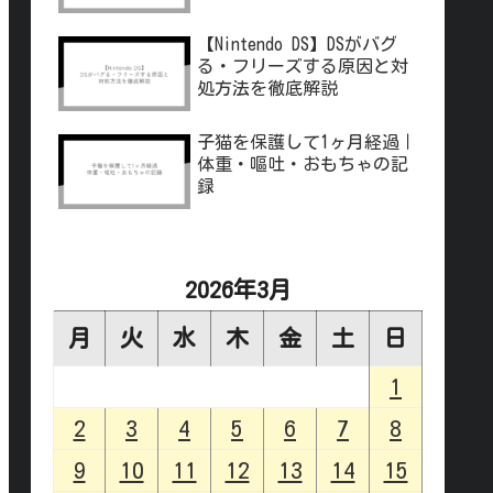
【Nintendo DS】DSがバグ
る・フリーズする原因と対
処方法を徹底解説
子猫を保護して1ヶ月経過｜
体重・嘔吐・おもちゃの記
録
2026年3月
月
火
水
木
金
土
日
1
2
3
4
5
6
7
8
9
10
11
12
13
14
15