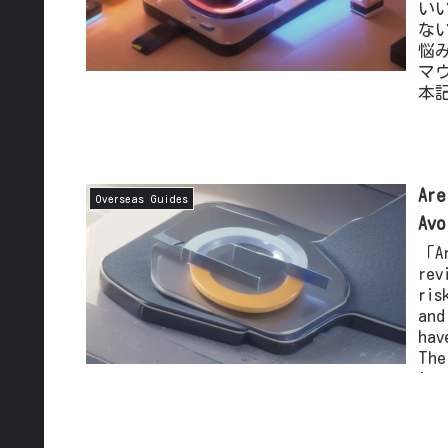
い
な
悩
マ
本
マ
厳
Are
Overseas Guides
Avo
「Ar
rev
ris
and
hav
The
imp
how
sav
get