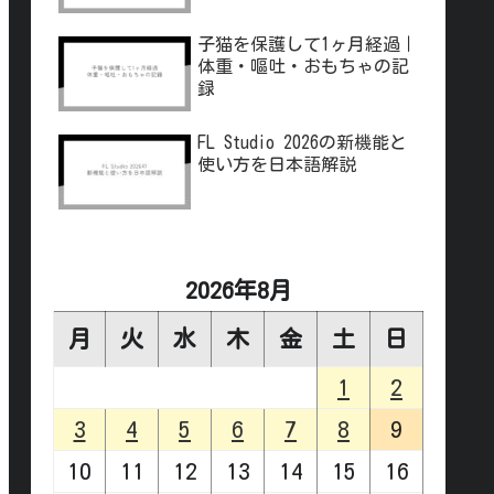
子猫を保護して1ヶ月経過｜
体重・嘔吐・おもちゃの記
録
FL Studio 2026の新機能と
使い方を日本語解説
2026年8月
月
火
水
木
金
土
日
1
2
3
4
5
6
7
8
9
10
11
12
13
14
15
16