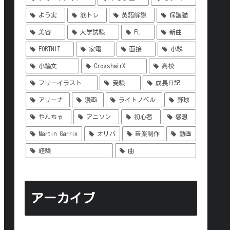
よう実
筋トレ
英語解説
保護猫
美容
大学試験
FL
新曲
FORTNIT
家電
面接
小説
小論文
CrosshairX
高校
フリーイラスト
受験
成長日記
アリーナ
漫画
ライトノベル
野球
やんちゃ
アニソン
初心者
感想
Martin Garrix
オリパ
音楽制作
動画
経験
曲
アーカイブ