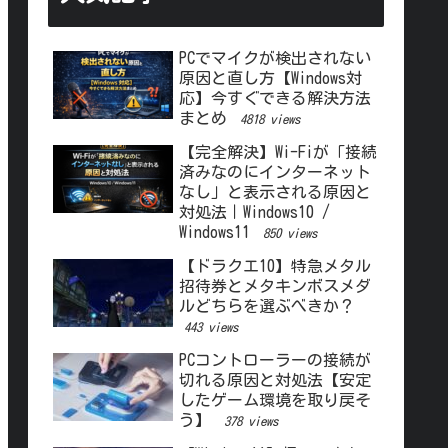
PCでマイクが検出されない
原因と直し方【Windows対
応】今すぐできる解決方法
まとめ
4818 views
【完全解決】Wi-Fiが「接続
済みなのにインターネット
なし」と表示される原因と
対処法｜Windows10 /
Windows11
850 views
【ドラクエ10】特急メタル
招待券とメタキンボスメダ
ルどちらを選ぶべきか？
443 views
PCコントローラーの接続が
切れる原因と対処法【安定
したゲーム環境を取り戻そ
う】
378 views