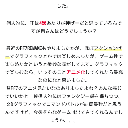
した。
個人的に、FFは
456
あたりが
神げー
だと思っているんで
すが皆さんはどうでしょうか？
最近の
FF7REMAKE
もやりましたかが、ほぼ
アクションげ
ー
でグラフィックとかでは楽しめましたが、ゲーム性で
楽しめたかというと微妙な気がしてます。グラフィック
で楽しむなら、いっそのこと
アニメ化
してくれたら最高
なのになと思いました。
昔FF7のアニメ見たいなのありましたよね？あんな感じ
でいいかと。僕個人的にはファンタジー感を保ちつつ、
２Dグラフィックでコマンドバトルが結局最強だと思う
んですけど、今後そんなゲームは出てきてくれるんでし
ょうか、、、