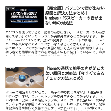
【完全版】パソコンで音が出ない
ブログ
原因と解決方法まとめ｜
Windows・PCスピーカーの音が出
ない時の対処法
パソコンを使っていると「動画の音が出ない」「スピーカーから音が
聞こえない」といったトラブルが突然発生することがあります。 特
にWindowsパソコンでは、設定の変更やアップデートの影響、ドライ
バーの不具合などによって音が出なくなることがあります。 この記
事ではパソコンで音が出ない原因と解決方法を総合的に解説します。
初心者でも簡単に確認できる対処法を中心に紹介しているので、音声
トラブルで困っている方はぜひ参考にしてください。
iPhoneの通話で相手の声が聞こえ
ブログ
ない原因と対処法【今すぐできる
チェック方法まとめ】
iPhoneで電話をしていると、「相手の声が聞こえない」「通話中な
のに音が出ない」といったトラブルが発生することがあります。 こ
の問題は、設定ミスや接続トラブル、スピーカーや受話口の不具合な
ど、さまざまな原因によって起こります。しかし多くの場合は、簡単
な設定確認や操作で改善できるケースが多いです。 この記事では、