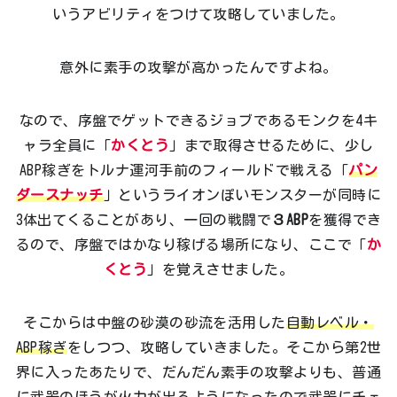
いうアビリティをつけて攻略していました。
意外に素手の攻撃が高かったんですよね。
なので、序盤でゲットできるジョブであるモンクを4キ
ャラ全員に「
かくとう
」まで取得させるために、少し
ABP稼ぎをトルナ運河手前のフィールドで戦える「
パン
ダースナッチ
」というライオンぽいモンスターが同時に
3体出てくることがあり、一回の戦闘で
３ABP
を獲得でき
るので、序盤ではかなり稼げる場所になり、ここで「
か
くとう
」を覚えさせました。
そこからは中盤の砂漠の砂流を活用した
自動レベル・
ABP稼ぎ
をしつつ、攻略していきました。そこから第2世
界に入ったあたりで、だんだん素手の攻撃よりも、普通
に武器のほうが火力が出るようになったので武器にチェ