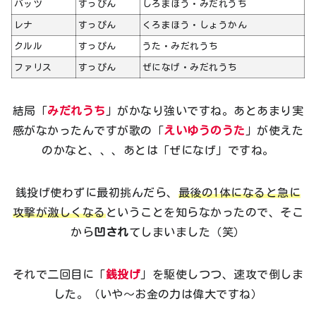
バッツ
すっぴん
しろまほう・みだれうち
レナ
すっぴん
くろまほう・しょうかん
クルル
すっぴん
うた・みだれうち
ファリス
すっぴん
ぜになげ・みだれうち
結局「
みだれうち
」がかなり強いですね。あとあまり実
感がなかったんですが歌の「
えいゆうのうた
」が使えた
のかなと、、、あとは「ぜになげ」ですね。
銭投げ使わずに最初挑んだら、
最後の1体になると急に
攻撃が激しくなる
ということを知らなかったので、そこ
から
凹され
てしまいました（笑）
それで二回目に「
銭投げ
」を駆使しつつ、速攻で倒しま
した。（いや～お金の力は偉大ですね）