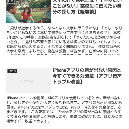
大学に行く意味とは？「やりたい
LIFE
ことがない」高校生に伝えたい自
分の探し方【経験談】
「周りが進学するから、なんとなく大学に行こうかな」「でも、やり
たいこともないのに高い学費を払ってまで行く意味あるの？」 高校
3年生のこの時期、進路決定を迫られて「やりたいことが見つからな
い自分」に焦りや不安を感じている方は多いのではないでしょうか。
結論からお伝えすると、それで全く問題ありません。 僕は教育系の
大学を卒業しましたが、現在は教職には就かず、在学中に見つけた
「音楽制作」と「ブログ」という道を進んでいます。そんな僕が4年
間を振り返って確信しているのは、大学とは「自分のしたいことを探
す場所と時間」であるということです。
iPhoneアプリの音が出ない原因と
ブログ
今すぐできる対処法【アプリ音声
トラブル改善】
iPhoneでゲームや動画、SNSアプリを使用しているときに音が出ない
と、楽しさや利便性が大きく損なわれます。アプリの音声が出ない原
因は、iPhoneの設定やアプリの設定、iOSの一時的な不具合など、さ
まざまです。 この記事では、iPhoneアプリの音が出ない原因と今す
ぐできる対処法を詳しく解説します。順番に確認すれば、ほとんどの
場合すぐに改善できます。