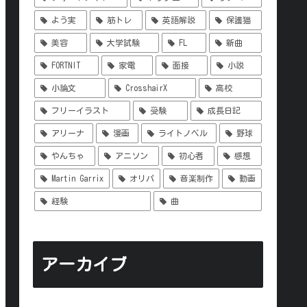
よう実
筋トレ
英語解説
保護猫
美容
大学試験
FL
新曲
FORTNIT
家電
面接
小説
小論文
CrosshairX
高校
フリーイラスト
受験
成長日記
アリーナ
漫画
ライトノベル
野球
やんちゃ
アニソン
初心者
感想
Martin Garrix
オリパ
音楽制作
動画
経験
曲
アーカイブ