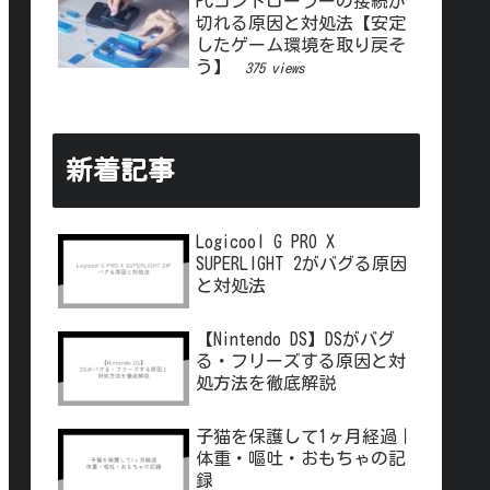
PCコントローラーの接続が
切れる原因と対処法【安定
したゲーム環境を取り戻そ
う】
375 views
新着記事
Logicool G PRO X
SUPERLIGHT 2がバグる原因
と対処法
【Nintendo DS】DSがバグ
る・フリーズする原因と対
処方法を徹底解説
子猫を保護して1ヶ月経過｜
体重・嘔吐・おもちゃの記
録