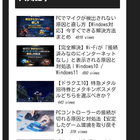
PCでマイクが検出されない
原因と直し方【Windows対
応】今すぐできる解決方法
まとめ
4818 views
【完全解決】Wi-Fiが「接続
済みなのにインターネット
なし」と表示される原因と
対処法｜Windows10 /
Windows11
850 views
【ドラクエ10】特急メタル
招待券とメタキンボスメダ
ルどちらを選ぶべきか？
443 views
PCコントローラーの接続が
切れる原因と対処法【安定
したゲーム環境を取り戻そ
う】
378 views