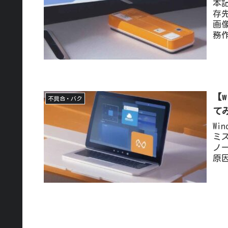
本記
存
画
務
【
不具合・バク
て
Wi
ミ
ノ
原