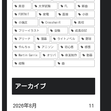
美容
大学試験
FL
新曲
FORTNIT
家電
面接
小説
小論文
CrosshairX
高校
フリーイラスト
受験
成長日記
アリーナ
漫画
ライトノベル
野球
やんちゃ
アニソン
初心者
感想
Martin Garrix
オリパ
音楽制作
動画
経験
曲
アーカイブ
2026年8月
11