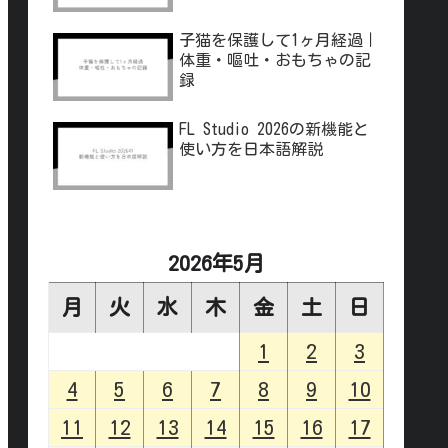
子猫を保護して1ヶ月経過｜
体重・嘔吐・おもちゃの記
録
FL Studio 2026の新機能と
使い方を日本語解説
2026年5月
月
火
水
木
金
土
日
1
2
3
4
5
6
7
8
9
10
11
12
13
14
15
16
17