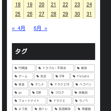
18
19
20
21
22
23
24
25
26
27
28
29
30
31
« 4月
6月 »
タグ
PC関連
トラブル・不具合
解説
ゲーム
生活
DTM
flstudio
音楽
アニメ
ドラクエ10
ヘブバン
pc
EDM
ブログ
体験談
フォートナイト
ドラクエ
ラノベ
よう実
筋トレ
英語解説
保護猫