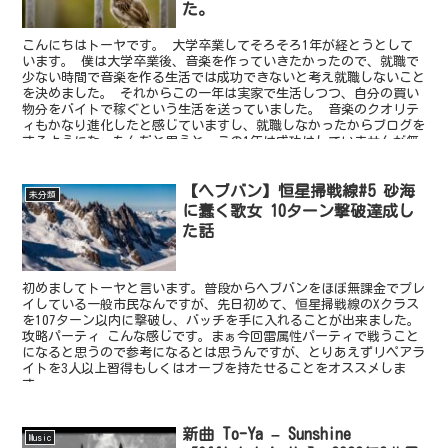
た。
こんにちはトーヤです。 大学卒業してそろそろ1年が経とうとして
います。 僕は大学卒業後、音楽を作っていきたかったので、就職で
少ない時間で音楽を作る生活では成功できないと考え就職しないこと
を決めました。 それからこの一年は実家で生活しつつ、自分の買い
物分をバイトで稼ぐという生活を送っていました。 音楽のクオリテ
ィもかなり進化したと感じていますし、就職しなかったからブログを
するようになったんだと思うと、この1年は成功はしていませんが無
駄な時間ではなかったと感じています。 お金は全然ないので、そこ
で悩んだりすることはありますが、1年間楽しく過ごせました。
【ヘブバン】恒星掃戦線#5 砂海
未分類
に蠢く歌女 10ターン撃破達成し
た話
初めましてトーヤと言います。普段からヘブバンをほぼ無課金でプレ
イしている一般市民なんですが、先日初めて、恒星掃戦線のXクラス
を107ターン以内に撃破し、バッチを手に入れることが出来ました。
攻略パーティ こんな感じです。まぁ今回雷属性パーティで戦うこと
になると思うので参考になるとは思うんですが、とりあえずリペアラ
イトを3人以上習得もしくはオーブを持たせることをオススメしま
す。
新曲 To-Ya – Sunshine
Music