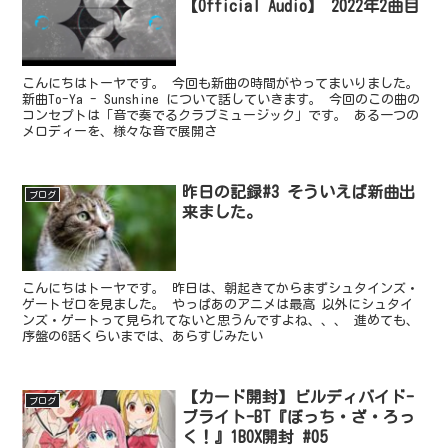
【Official Audio】 2022年2曲目
こんにちはトーヤです。 今回も新曲の時間がやってまいりました。
新曲To-Ya - Sunshine について話していきます。 今回のこの曲の
コンセプトは「音で奏でるクラブミュージック」です。 ある一つの
メロディーを、様々な音で展開さ
昨日の記録#3 そういえば新曲出
ブログ
来ました。
こんにちはトーヤです。 昨日は、朝起きてからまずシュタインズ・
ゲートゼロを見ました。 やっぱあのアニメは最高 以外にシュタイ
ンズ・ゲートって見られてないと思うんですよね、、、 進めても、
序盤の6話くらいまでは、あらすじみたい
【カード開封】ビルディバイド-
ブログ
ブライト-BT『ぼっち・ざ・ろっ
く！』1BOX開封 #05