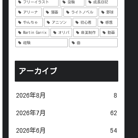
フリーイラスト
受験
成長日記
アリーナ
漫画
ライトノベル
野球
やんちゃ
アニソン
初心者
感想
Martin Garrix
オリパ
音楽制作
動画
経験
曲
アーカイブ
2026年8月
8
2026年7月
62
2026年6月
54