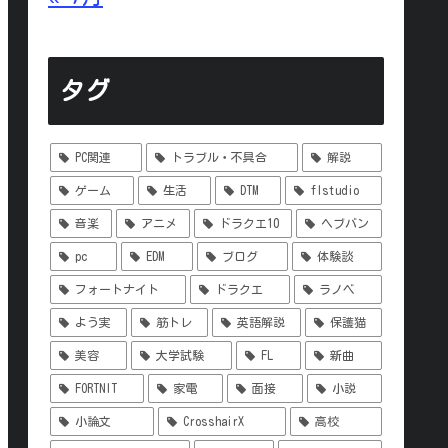
タグ
PC関連
トラブル・不具合
解説
ゲーム
生活
DTM
flstudio
音楽
アニメ
ドラクエ10
ヘブバン
pc
EDM
ブログ
体験談
フォートナイト
ドラクエ
ラノベ
よう実
筋トレ
英語解説
保護猫
美容
大学試験
FL
新曲
FORTNIT
家電
面接
小説
小論文
CrosshairX
高校