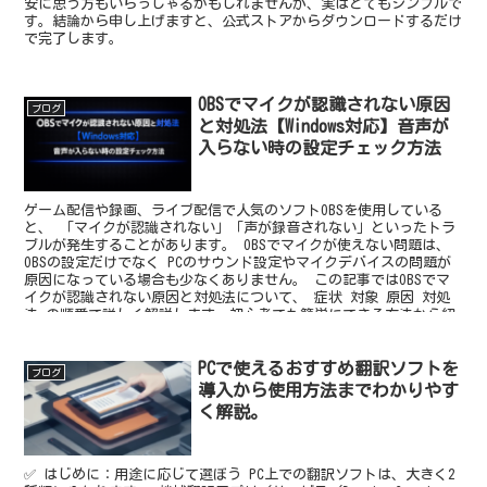
安に思う方もいらっしゃるかもしれませんが、実はとてもシンプルで
す。結論から申し上げますと、公式ストアからダウンロードするだけ
で完了します。
OBSでマイクが認識されない原因
ブログ
と対処法【Windows対応】音声が
入らない時の設定チェック方法
ゲーム配信や録画、ライブ配信で人気のソフトOBSを使用している
と、 「マイクが認識されない」「声が録音されない」といったトラ
ブルが発生することがあります。 OBSでマイクが使えない問題は、
OBSの設定だけでなく PCのサウンド設定やマイクデバイスの問題が
原因になっている場合も少なくありません。 この記事ではOBSでマ
イクが認識されない原因と対処法について、 症状 対象 原因 対処
法 の順番で詳しく解説します。初心者でも簡単にできる方法から紹
介しているので、順番にチェックしてみてください。
PCで使えるおすすめ翻訳ソフトを
ブログ
導入から使用方法までわかりやす
く解説。
✅ はじめに：用途に応じて選ぼう PC上での翻訳ソフトは、大きく2