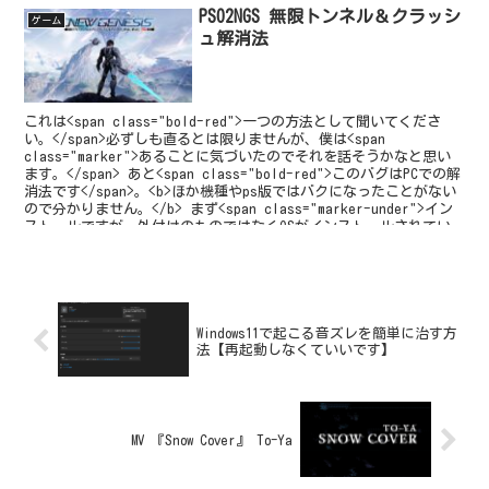
PSO2NGS 無限トンネル＆クラッシ
ゲーム
ュ解消法
これは<span class="bold-red">一つの方法として聞いてくださ
い。</span>必ずしも直るとは限りませんが、僕は<span
class="marker">あることに気づいたのでそれを話そうかなと思い
ます。</span> あと<span class="bold-red">このバグはPCでの解
消法です</span>。<b>ほか機種やps版ではバクになったことがない
ので分かりません。</b> まず<span class="marker-under">イン
ストールですが、外付けのものではなくOSがインストールされてい
るSSDもしくはHDDにインストールしてください。</span><b>外付け
の場合僕はクラッシュや無限トンネルになりました。</b>インスト
ールが終わったら自分が登録したIDでPSO2NGSを起動しましょう。
Windows11で起こる音ズレを簡単に治す方
法【再起動しなくていいです】
MV 『Snow Cover』 To-Ya