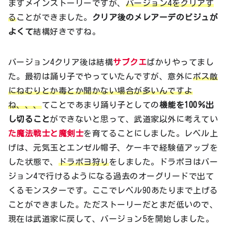
まずメインストーリーですが、
バージョン4をクリアす
る
ことができました。
クリア後のメレアーデのビジュが
よくて
結構好きですね。
バージョン4クリア後は結構
サブクエ
ばかりやってまし
た。最初は踊り子でやっていたんですが、意外に
ボス敵
にねむりとか毒とか聞かない場合が多いんですよ
ね、、、
てことであまり踊り子としての
機能を100％出
し切ること
ができないと思って、武道家以外に考えてい
た魔法戦士と魔剣士
を育てることにしました。レベル上
げは、元気玉とエンゼル帽子、ケーキで経験値アップを
した状態で、
ドラポヨ狩り
をしました。ドラポヨはバー
ジョン4で行けるようになる過去のオーグリードで出て
くるモンスターです。ここでレベル90あたりまで上げる
ことができました。ただストーリーだとまだ低いので、
現在は武道家に戻して、バージョン5を開始しました。