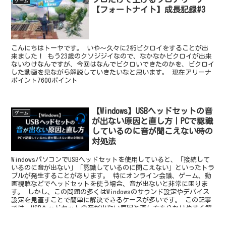
ゲーム
【フォートナイト】成長記録#3
こんにちはトーヤです。 いや〜久々に2桁ビクロイをすることが出
来ました！ もう23歳のクソジジイなので、なかなかビクロイが出来
ないわけなんですが、今回はなんでビクロいできたのかを、ビクロイ
した動画を見ながら解説していきたいなと思います。 現在アリーナ
ポイント7600ポイント
【Windows】USBヘッドセットの音
ゲーム
が出ない原因と直し方｜PCで認識
しているのに音が聞こえない時の
対処法
WindowsパソコンでUSBヘッドセットを使用していると、「接続して
いるのに音が出ない」「認識しているのに聞こえない」といったトラ
ブルが発生することがあります。 特にオンライン会議、ゲーム、動
画視聴などでヘッドセットを使う場合、音が出ないと非常に困りま
す。 しかし、この問題の多くはWindowsのサウンド設定やデバイス
設定を見直すことで簡単に解決できるケースが多いです。 この記事
では、USBヘッドセットの音が出ない原因と直し方を分かりやすく解
説します。