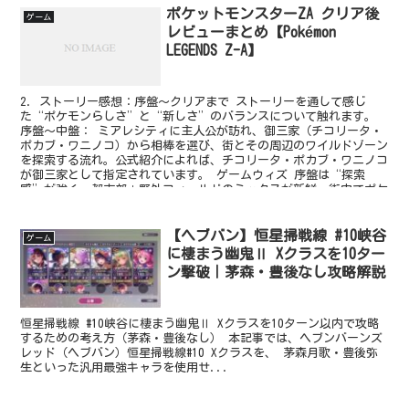
ポケットモンスターZA クリア後
ゲーム
レビューまとめ【Pokémon
LEGENDS Z-A】
2. ストーリー感想：序盤～クリアまで ストーリーを通して感じ
た“ポケモンらしさ”と“新しさ”のバランスについて触れます。
序盤～中盤： ミアレシティに主人公が訪れ、御三家（チコリータ・
ポカブ・ワニノコ）から相棒を選び、街とその周辺のワイルドゾーン
を探索する流れ。公式紹介によれば、チコリータ・ポカブ・ワニノコ
が御三家として指定されています。 ゲームウィズ 序盤は“探索
感”が強く、都市部＋野外フィールドのミックスが新鮮。街中でポケ
モンとふれあったり、夜になると街の雰囲気が変わったりと演出も光
っていました。
【ヘブバン】恒星掃戦線 #10峡谷
ゲーム
に棲まう幽鬼Ⅱ Xクラスを10ター
ン撃破｜茅森・豊後なし攻略解説
恒星掃戦線 #10峡谷に棲まう幽鬼Ⅱ Xクラスを10ターン以内で攻略
するための考え方（茅森・豊後なし） 本記事では、ヘブンバーンズ
レッド（ヘブバン）恒星掃戦線#10 Xクラスを、 茅森月歌・豊後弥
生といった汎用最強キャラを使用せ...