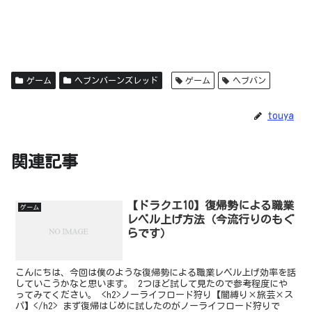
ゲーム
ヘブンバーンズレッド
ゲーム
ヘブバン
touya
関連記事
【ドラクエ10】復帰勢による職業
ゲーム
レベル上げ方法（今流行りのもぐ
らです）
こんにちは、今回は僕のような復帰勢による職業レベル上げ効率を話
していこうかなと思います。 2つほど試して見たので参考程度にや
ってみてください。 <h2>ノーライフロード狩り【闇縛り×旅芸×ス
パ】</h2> まず復帰はじめに試したのがノーライフロード狩りで