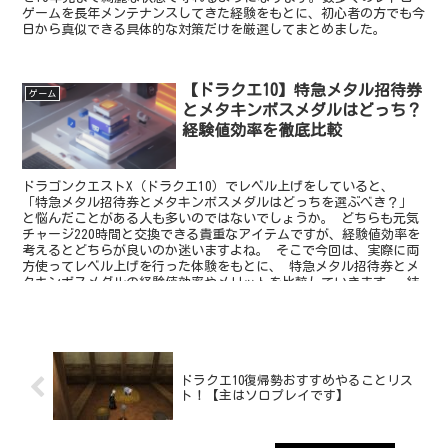
ゲームを長年メンテナンスしてきた経験をもとに、初心者の方でも今
日から真似できる具体的な対策だけを厳選してまとめました。
【ドラクエ10】特急メタル招待券
ゲーム
とメタキンボスメダルはどっち？
経験値効率を徹底比較
ドラゴンクエストX（ドラクエ10）でレベル上げをしていると、
「特急メタル招待券とメタキンボスメダルはどっちを選ぶべき？」
と悩んだことがある人も多いのではないでしょうか。 どちらも元気
チャージ220時間と交換できる貴重なアイテムですが、経験値効率を
考えるとどちらが良いのか迷いますよね。 そこで今回は、実際に両
方使ってレベル上げを行った体験をもとに、 特急メタル招待券とメ
タキンボスメダルの経験値効率やメリットを比較していきます。 結
論から言うと、経験値効率だけで見るならメタキンボスメダルの方が
おすすめです。
ドラクエ10復帰勢おすすめやることリス
ト！【主はソロプレイです】