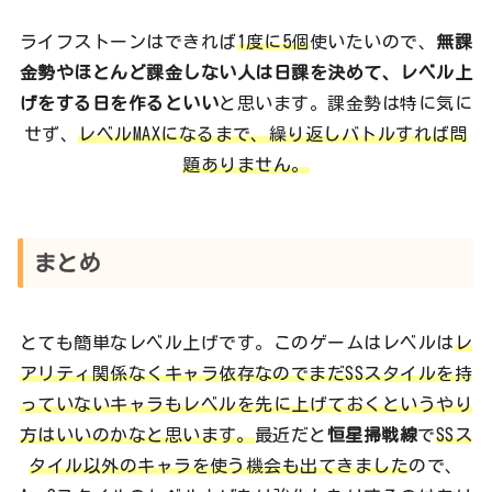
ライフストーンはできれば
1度に5個
使いたいので、
無課
金勢やほとんど課金しない人は日課を決めて、レベル上
げをする日を作るといい
と思います。課金勢は特に気に
せず、
レベルMAXになるまで、繰り返しバトルすれば問
題ありません。
まとめ
とても簡単なレベル上げです。このゲームはレベルは
レ
アリティ関係なくキャラ依存なのでまだSSスタイルを持
っていないキャラもレベルを先に上げておくというやり
方はいいのかなと思います。
最近だと
恒星掃戦線
で
SSス
タイル以外のキャラを使う機会も出てきました
ので、