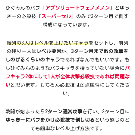
ひぐみんのバフ「
アブソリュートフェノメノン
」とゆっ
きーの必殺技「
スーパーセル
」のみで3ターン目で倒す
構成になっています。
後列の3人はレベルを上げたいキャラ
をセットし、前列
の残り一人は
レベル要因
か、
3ターン目まで敵の攻撃を
しのげるくらいのキャラ
であればなんでもいいです。も
しひぐみんのようなバフキャラを持っていない場合に
バ
フキャラ2体にして1人が全体攻撃必殺技であれば問題な
い
と思います。もちろん必殺技は弱点属性にしてくださ
い。
戦闘が始まったら
2ターン通常攻撃
を行い、3ターン目に
ゆっきーにバフをかけ必殺技で倒し切る
という感じのと
ても簡単なレベル上げ方法です。