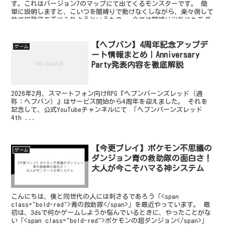
す。これはバージョン7のマップにて出てくるモンスターです。 簡
単に説明しますと、こいつを闇縛りで動けなくしながら、楽々倒して
数で経験値を手に入れようというもの。 今では闇縛り以外にもモグ
ラを使って流人もいるみたいなので、どちらでもいいと思いますが、
転生15回は済ませておきましょう。
【ヘブバン】4周年記念アップデ
ゲーム
ート情報まとめ｜Anniversary
Party発表内容を徹底解説
2026年2月、スマートフォン向けRPG『ヘブンバーンズレッド（通
称：ヘブバン）』はサービス開始から4周年を迎えました。 それを
記念して、公式YouTubeチャンネルにて 「ヘブンバーンズレッド
4th ...
【今更プレイ】ポケモン不思議の
ゲーム
ダンジョン青の救助隊の面白さ！
大人が今こそハマる神システム
こんにちは、僕と同世代の人には刺さるであろう「<span
class="bold-red">青の救助隊</span>」を最近やっています。 最
初は、3dsで何かゲームしようか悩んでいるときに、やったことがな
い「<span class="bold-red">ポケモンの超ダンジョン</span>」