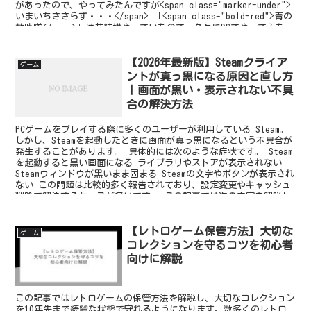
があったので、やってみたんですが<span class="marker-under">
いまいちささらず・・・</span> 「<span class="bold-red">青の
救助隊</span>」は昔結構やっていたので、久々にDSでやってみた
ら、<b>神げー</b>過ぎてやめられなくなりました（笑）
【2026年最新版】Steamクライア
ゲーム
ントが真っ黒になる原因と直し方
｜画面が黒い・表示されない不具
合の解決方法
PCゲームをプレイする際に多くのユーザーが利用している Steam。
しかし、Steamを起動したときに画面が真っ黒になるという不具合が
発生することがあります。 具体的には次のような症状です。 Steam
を起動すると黒い画面になる ライブラリやストアが表示されない
Steamウィンドウが黒いまま固まる Steamの文字やボタンが表示され
ない この問題は比較的多く報告されており、設定変更やキャッシュ
削除で解決するケースが多いです。 この記事では次の内容を解説し
ます。 Steamクライアントが真っ黒になる症状 発生する対象環境
不具合の原因 今すぐできる解決方法
【レトロゲーム保管方法】大切な
ゲーム
コレクションを守るコツを初心者
向けに解説
この記事ではレトロゲームの保管方法を解説し、大切なコレクション
を10年先まで綺麗な状態で守れるようになります。数多くのレトロ