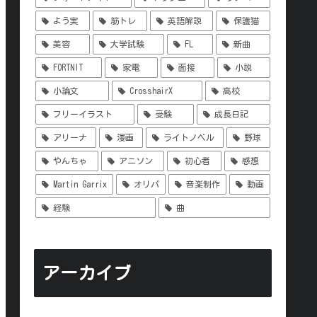
よう実
筋トレ
英語解説
保護猫
美容
大学試験
FL
新曲
FORTNIT
家電
面接
小説
小論文
CrosshairX
高校
フリーイラスト
受験
成長日記
アリーナ
漫画
ライトノベル
野球
やんちゃ
アニソン
初心者
感想
Martin Garrix
オリパ
音楽制作
動画
経験
曲
アーカイブ