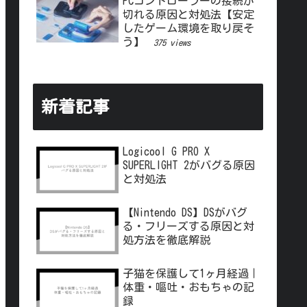
PCコントローラーの接続が
切れる原因と対処法【安定
したゲーム環境を取り戻そ
う】
375 views
新着記事
Logicool G PRO X
SUPERLIGHT 2がバグる原因
と対処法
【Nintendo DS】DSがバグ
る・フリーズする原因と対
処方法を徹底解説
子猫を保護して1ヶ月経過｜
体重・嘔吐・おもちゃの記
録