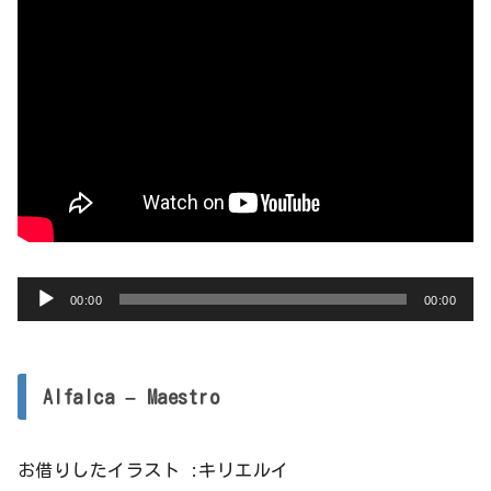
ー
音
00:00
00:00
声
プ
レ
Alfalca – Maestro
ー
ヤ
お借りしたイラスト :キリエルイ
ー