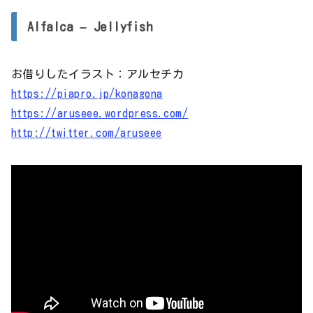
レ
Alfalca – Jellyfish
ー
ヤ
お借りしたイラスト：アルセチカ
ー
https://piapro.jp/konagona
https://aruseee.wordpress.com/
http://twitter.com/aruseee