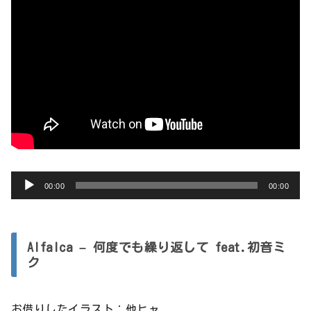
音
00:00
00:00
声
プ
レ
Alfalca – 何度でも繰り返して feat.初音ミ
ー
ク
ヤ
ー
お借りしたイラスト：他ヒャ