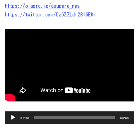
https://piapro.jp/asupara_nas
https://twitter.com/Dz6ZZLdr2B16EKr
音
00:00
00:00
声
プ