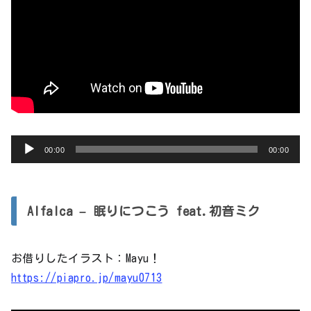
音
00:00
00:00
声
プ
レ
Alfalca – 眠りにつこう feat.初音ミク
ー
ヤ
お借りしたイラスト：Mayu！
ー
https://piapro.jp/mayu0713