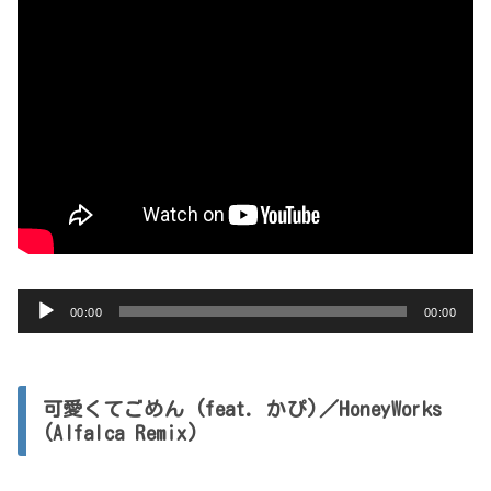
音
00:00
00:00
声
プ
レ
可愛くてごめん (feat. かぴ)／HoneyWorks
ー
(Alfalca Remix)
ヤ
ー