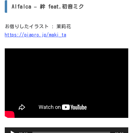
レ
Alfalca – 絆 feat.初音ミク
ー
ヤ
お借りしたイラスト : 茉莉花
ー
https://piapro.jp/maki_ta
音