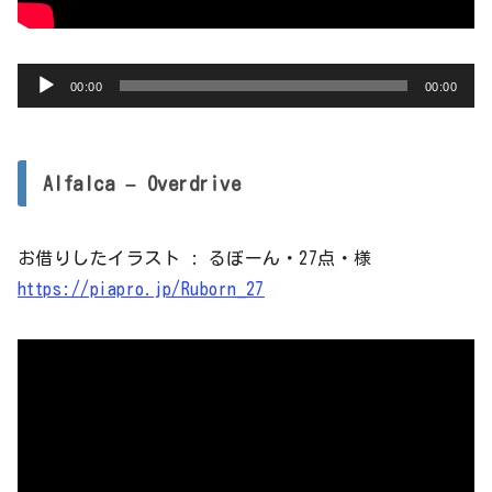
音
00:00
00:00
声
プ
レ
Alfalca – Overdrive
ー
ヤ
お借りしたイラスト : るぼーん・27点・様
ー
https://piapro.jp/Ruborn_27