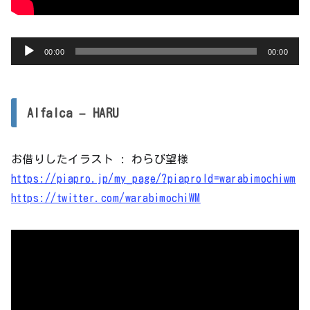
音
00:00
00:00
声
プ
レ
Alfalca – HARU
ー
ヤ
お借りしたイラスト : わらび望様
ー
https://piapro.jp/my_page/?piaproId=warabimochiwm
https://twitter.com/warabimochiWM