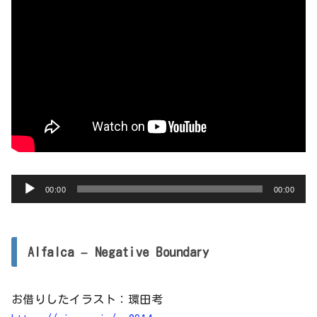
音
00:00
00:00
声
プ
レ
Alfalca – Negative Boundary
ー
ヤ
お借りしたイラスト：環田考
ー