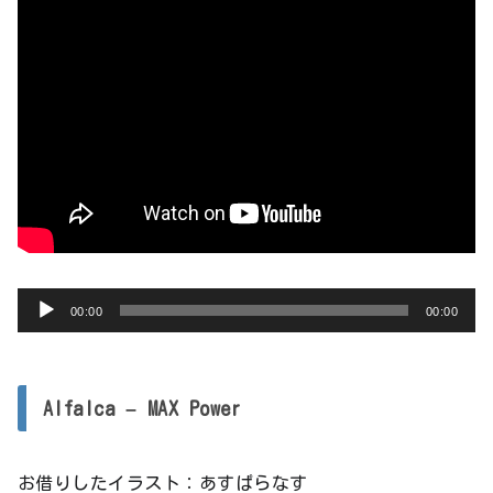
音
00:00
00:00
声
プ
レ
Alfalca – MAX Power
ー
ヤ
お借りしたイラスト：あすぱらなす
ー