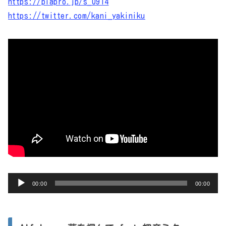
https://piapro.jp/s_0914
https://twitter.com/kani_yakiniku
音
00:00
00:00
声
プ
レ