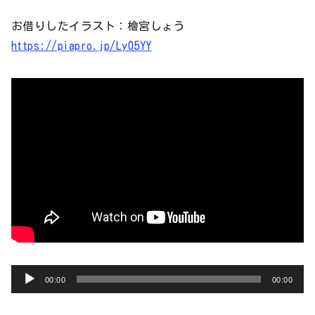
ヤ
お借りしたイラスト：檜宮しょう
ー
https://piapro.jp/Ly05YY
音
00:00
00:00
声
プ