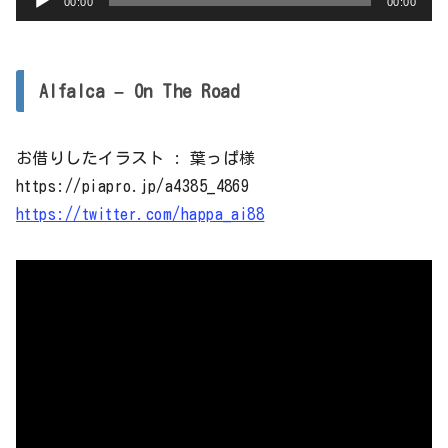
00:00
00:00
声
プ
レ
Alfalca – On The Road
ー
ヤ
お借りしたイラスト : 葉っぱ様
ー
https://piapro.jp/a4385_4869
https://twitter.com/happa_ai88