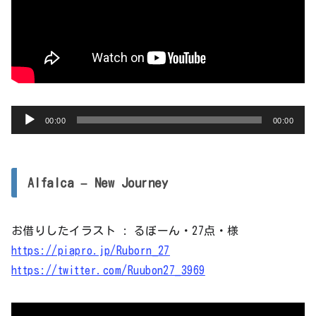
音
00:00
00:00
声
プ
レ
Alfalca – New Journey
ー
ヤ
お借りしたイラスト : るぼーん・27点・様
ー
https://piapro.jp/Ruborn_27
https://twitter.com/Ruubon27_3969