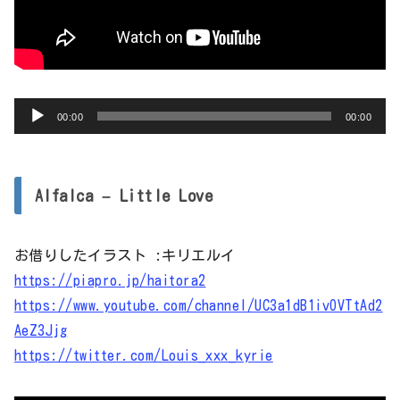
音
00:00
00:00
声
プ
レ
Alfalca – Little Love
ー
ヤ
お借りしたイラスト :キリエルイ
ー
https://piapro.jp/haitora2
https://www.youtube.com/channel/UC3a1dB1ivOVTtAd2
AeZ3Jjg
https://twitter.com/Louis_xxx_kyrie