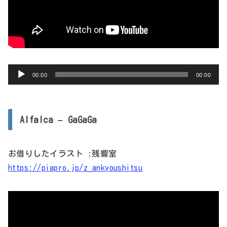
音
00:00
00:00
声
プ
レ
Alfalca – GaGaGa
ー
ヤ
お借りしたイラスト :残響室
ー
https://piapro.jp/z_ankyoushitsu