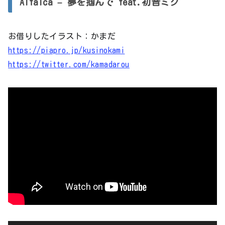
Alfalca – 夢を掴んで feat.初音ミク
ー
ヤ
お借りしたイラスト：かまだ
ー
https://piapro.jp/kusinokami
https://twitter.com/kamadarou