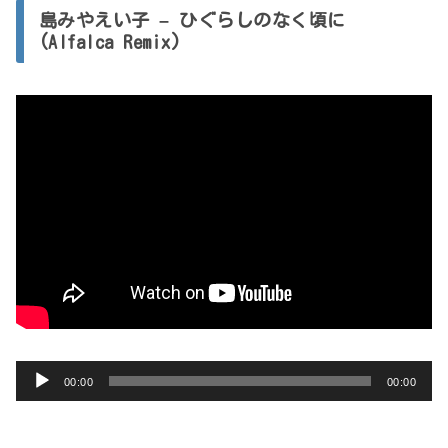
レ
島みやえい子 – ひぐらしのなく頃に
ー
(Alfalca Remix)
ヤ
ー
音
00:00
00:00
声
プ