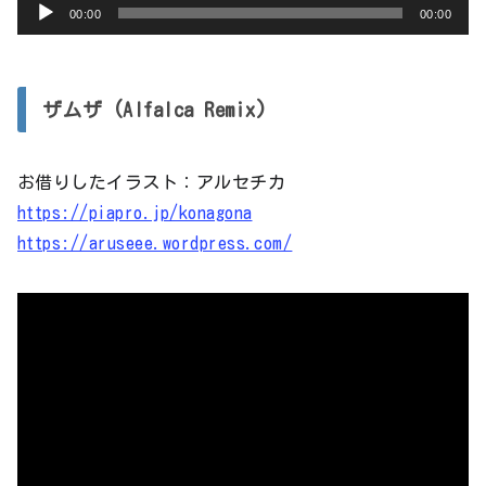
音
00:00
00:00
声
プ
レ
ザムザ (Alfalca Remix)
ー
ヤ
お借りしたイラスト：アルセチカ
ー
https://piapro.jp/konagona
https://aruseee.wordpress.com/