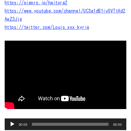
https://piapro.jp/haitora2
https://www.youtube.com/channel/UC3a1dB1ivOVTtAd2
AeZ3Jjg
https://twitter.com/Louis_xxx_kyrie
音
00:00
00:00
声