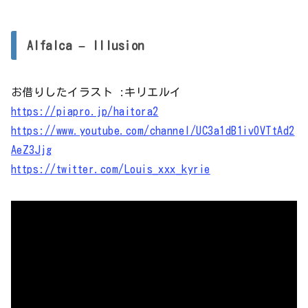
プ
レ
Alfalca – Illusion
ー
ヤ
お借りしたイラスト :キリエルイ
ー
https://piapro.jp/haitora2
https://www.youtube.com/channel/UC3a1dB1ivOVTtAd2
AeZ3Jjg
https://twitter.com/Louis_xxx_kyrie