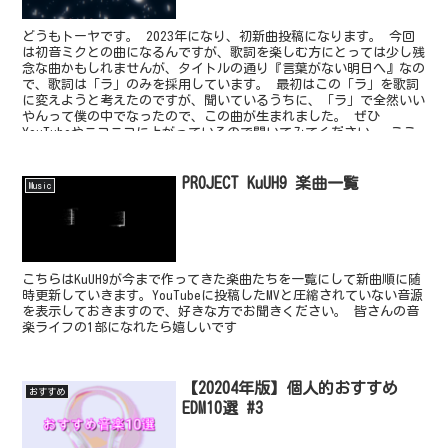
どうもトーヤです。 2023年になり、初新曲投稿になります。 今回
は初音ミクとの曲になるんですが、歌詞を楽しむ方にとっては少し残
念な曲かもしれませんが、タイトルの通り『言葉がない明日へ』なの
で、歌詞は「ラ」のみを採用しています。 最初はこの「ラ」を歌詞
に変えようと考えたのですが、聞いているうちに、「ラ」で全然いい
やんって僕の中でなったので、この曲が生まれました。 ぜひ
YouTubeやニコニコに上がっているので聞いてみてください。 ここ
にも貼っておきます。 次の新曲もボカロになるかもです。
PROJECT KuUH9 楽曲一覧
Music
こちらはKuUH9が今まで作ってきた楽曲たちを一覧にして新曲順に随
時更新していきます。YouTubeに投稿したMVと圧縮されていない音源
を表示しておきますので、好きな方でお聞きください。 皆さんの音
楽ライフの1部になれたら嬉しいです
【20204年版】個人的おすすめ
おすすめ
EDM10選 #3