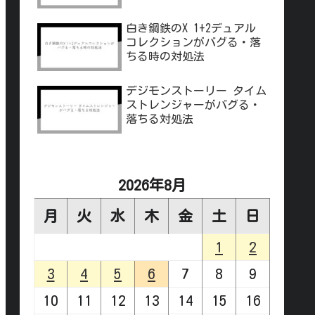
白き鋼鉄のX 1+2デュアル
コレクションがバグる・落
ちる時の対処法
デジモンストーリー タイム
ストレンジャーがバグる・
落ちる対処法
2026年8月
月
火
水
木
金
土
日
1
2
3
4
5
6
7
8
9
10
11
12
13
14
15
16