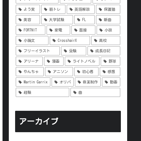
よう実
筋トレ
英語解説
保護猫
美容
大学試験
FL
新曲
FORTNIT
家電
面接
小説
小論文
CrosshairX
高校
フリーイラスト
受験
成長日記
アリーナ
漫画
ライトノベル
野球
やんちゃ
アニソン
初心者
感想
Martin Garrix
オリパ
音楽制作
動画
経験
曲
アーカイブ