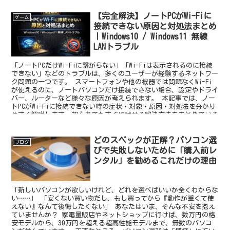
【完全解決】ノートPCがWi-Fiに
ゲーム
接続できない原因と対処法まとめ
｜Windows10 / Windows11 無線
LANトラブル
「ノートPCだけWi-Fiに繋がらない」「Wi-Fiは表示されるのに接続
できない」などのトラブルは、多くのユーザーが経験するネットワー
ク問題の一つです。 スマートフォンや他の機器では問題なくWi-Fi
が使えるのに、ノートパソコンだけ接続できない場合、設定やドライ
バー、ルーターなど様々な原因が考えられます。 本記事では、ノー
トPCがWi-Fiに接続できない時の症状・対象・原因・対処法を分かり
やすく解説します。初心者でもすぐに試せる解決方法をまとめている
ので、ぜひ参考にしてください。
どのスペックが正解？パソコン選
ブログ
びで失敗しないために「購入前レ
ンタル」を勧めるこれだけの理由
「新しいパソコンが欲しいけれど、どれを選べばいいか全くわからな
い……」 「安くない買い物だし、もし買ってから『動作が重くて使
えない』なんて後悔したくない」 あなたはいま、そんな不安を抱え
ていませんか？ 家電量販店やネットショップに行けば、数万円の格
安モデルから、30万円を超える超高性能モデルまで、無数のパソコ