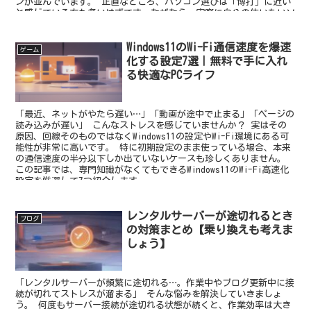
ンが並んでいます。 正直なところ、パソコン選びは「博打」に近い
と感じている方も多いはずです。なぜなら、実際に自分の使いたいソ
フトを動かしてみるまで、その性能が自分に合っているかどうかは誰
にも分からないからです。
Windows11のWi-Fi通信速度を爆速
ゲーム
化する設定7選｜無料で手に入れ
る快適なPCライフ
「最近、ネットがやたら遅い…」「動画が途中で止まる」「ページの
読み込みが遅い」 こんなストレスを感じていませんか？ 実はその
原因、回線そのものではなくWindows11の設定やWi-Fi環境にある可
能性が非常に高いです。 特に初期設定のまま使っている場合、本来
の通信速度の半分以下しか出ていないケースも珍しくありません。
この記事では、専門知識がなくてもできるWindows11のWi-Fi高速化
設定を厳選して7つ紹介します。
レンタルサーバーが途切れるとき
ブログ
の対策まとめ【乗り換えも考えま
しょう】
「レンタルサーバーが頻繁に途切れる…。作業中やブログ更新中に接
続が切れてストレスが溜まる」 そんな悩みを解決していきましょ
う。 何度もサーバー接続が途切れる状態が続くと、作業効率は大き