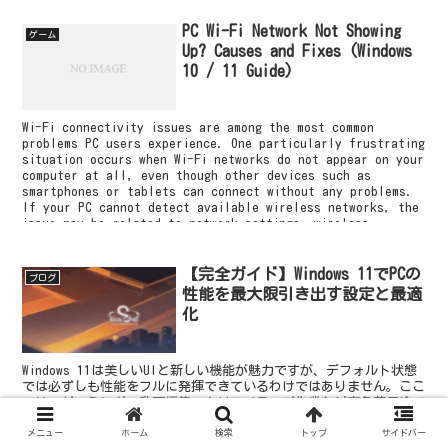
PC Wi-Fi Network Not Showing
ゲーム
Up? Causes and Fixes (Windows
10 / 11 Guide)
Wi-Fi connectivity issues are among the most common
problems PC users experience. One particularly frustrating
situation occurs when Wi-Fi networks do not appear on your
computer at all, even though other devices such as
smartphones or tablets can connect without any problems.
If your PC cannot detect available wireless networks, the
issue may be related to network settings, wireless
drivers, system configuration, or your router. In this
guide, we explain why Wi-Fi networks are not showing up on
a PC and how to fix the issue step by step. The solutions
【完全ガイド】Windows 11でPCの
ブログ
below work for both Windows 10 and Windows 11 computers
性能を最大限引き出す設定と最適
and are easy to follow even for beginners.
化
Windows 11は美しいUIと新しい機能が魅力ですが、デフォルト状態
では必ずしも性能をフルに発揮できているわけではありません。ここ
では、ゲーミング・動画編集・クリエイティブ作業など高負荷用途で
も快適に動作させるための最適化手順を徹底解説します。
メニュー
ホーム
検索
トップ
サイドバー