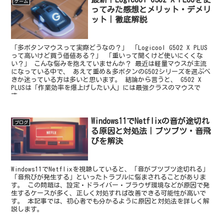
ゲーム
ってみた感想とメリット・デメリ
ット｜徹底解説
「多ボタンマウスって実際どうなの？」 「Logicool G502 X PLUS
って高いけど買う価値ある？」 「重いって聞くけど使いにくくな
い？」 こんな悩みを抱えていませんか？ 最近は軽量マウスが主流
になっている中で、 あえて重め＆多ボタンのG502シリーズを選ぶべ
きか迷っている方は多いと思います。 結論から言うと、 G502 X
PLUSは「作業効率を爆上げしたい人」には最強クラスのマウスで
す。
Windows11でNetflixの音が途切れ
ブログ
る原因と対処法｜ブツブツ・音飛
びを解決
Windows11でNetflixを視聴していると、「音がブツブツ途切れる」
「音飛びが発生する」といったトラブルに悩まされることがありま
す。 この問題は、設定・ドライバー・ブラウザ環境などが原因で発
生するケースが多く、正しく対処すれば改善できる可能性が高いで
す。 本記事では、初心者でも分かるように原因と対処法を詳しく解
説します。