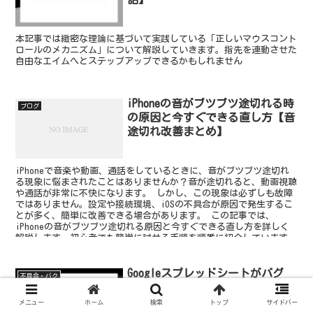
本記事では緻密な理論に基づいて実践している「正しいマウスコント
ロールのメカニズム」について解説していきます。指先を連動させた
自由なエイムへとステップアップできるかもしれません
iPhoneの音がブツブツ途切れる時
ブログ
の原因と今すぐできる直し方【音
途切れ改善まとめ】
iPhoneで音楽や動画、通話をしているときに、音がブツブツ途切れ
る現象に悩まされたことはありませんか？音が途切れると、動画視聴
や通話が非常に不快になります。 しかし、この現象は必ずしも故障
ではありません。設定や接続環境、iOSの不具合が原因で発生するこ
とが多く、簡単に改善できる場合があります。 この記事では、
iPhoneの音がブツブツ途切れる原因と今すぐできる直し方を詳しく
解説します。初心者でも簡単に試せる手順を順番に紹介しています。
Googleスプレッドシートがバグ
不具合・バク
る・落ちる原因と対処方法【PC・
スマホ対応】
メニュー
ホーム
検索
トップ
サイドバー