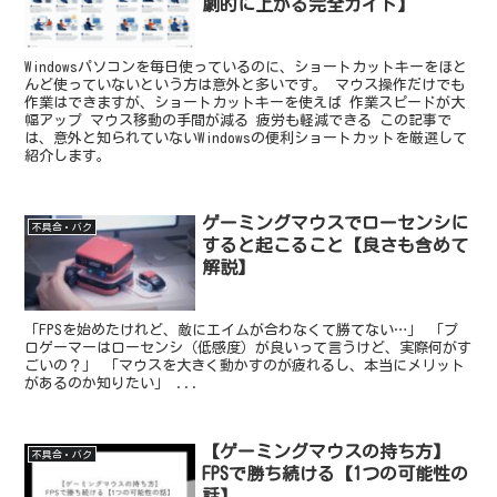
劇的に上がる完全ガイド】
Windowsパソコンを毎日使っているのに、ショートカットキーをほと
んど使っていないという方は意外と多いです。 マウス操作だけでも
作業はできますが、ショートカットキーを使えば 作業スピードが大
幅アップ マウス移動の手間が減る 疲労も軽減できる この記事で
は、意外と知られていないWindowsの便利ショートカットを厳選して
紹介します。
ゲーミングマウスでローセンシに
不具合・バク
すると起こること【良さも含めて
解説】
「FPSを始めたけれど、敵にエイムが合わなくて勝てない…」 「プ
ロゲーマーはローセンシ（低感度）が良いって言うけど、実際何がす
ごいの？」 「マウスを大きく動かすのが疲れるし、本当にメリット
があるのか知りたい」 ...
【ゲーミングマウスの持ち方】
不具合・バク
FPSで勝ち続ける【1つの可能性の
話】