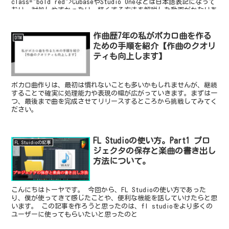
class="bold red">CubaseやStudio Oneなどは日本語表記になって
おり、対処しやすかったり、軽くする方法を解説した動画がかなりあ
ると思うんですが、やはりFL Studioでの対処法について解説してい
る記事や動画は少ないと感じたので、僕自身FL Studioを使ってきて
築いたことや学んだこと話せたらと思います。</span> その中の1つ
作曲歴7年の私がボカロ曲を作る
DTM
動作が重くなったときの対処法を紹介します。
ための手順を紹介【作曲のクオリ
ティも向上します】
ボカロ曲作りは、最初は慣れないことも多いかもしれませんが、継続
することで確実に処理能力や表現の幅が広がっていきます。まずは一
つ、最後まで曲を完成させてリリースするところから挑戦してみてく
ださい。
FL Studioの使い方。Part1 プロ
FL Stuidioの記事
ジェクタの保存と楽曲の書き出し
方法について。
こんにちはトーヤです。 今回から、FL Studioの使い方であった
り、僕が使ってきて感じたことや、便利な機能を話していけたらと思
います。 この記事を作ろうと思ったのは、fl studioをより多くの
ユーザーに使ってもらいたいと思ったのと