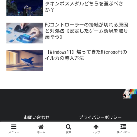
タキンボスメダルどちらを選ぶべき
か？
PCコントローラーの接続が切れる原因
と対処法【安定したゲーム環境を取り
戻そう】
【Windows11】帰ってきたMicrosoftの
イルカの導入方法
お問い合わせ
プライバシーポリシー
© 2021 トーブロ.
メニュー
ホーム
検索
トップ
サイドバー