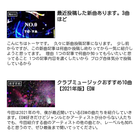
ると、まだまだ進化の可能性があるし、たかが3年で評価されないか
らやめるという選択肢はもったいないと、何回も思う時があります。
これからも、僕の音楽を楽しんでくれる人が増えるように頑張りま
最近投稿した新曲あります。3曲
Music
す。
ほど
こんにちはトーヤです。 久々に新曲投稿記事になります。 少し前
からですが、この新曲記事は何曲か投稿し終わってから一気に紹介し
ようと思ってます。 理由 1つの記事で何曲か知ってもらいたいと思
ってること 1つの記事内容を濃くしたいから ブログ自体気分で投稿
しているから
クラブミュージックおすすめ10曲
おすすめ
【2021年版】EDM
今回は2021年の今、僕が最近聞いているEDMの曲たちを紹介していき
ます。EDM好きだけどジャンルとかアーティストが分からない人たち
でも、今回紹介する曲のアーティストの他の曲とか、レーベルも知れ
ると思うので、ぜひ最後まで聞いてってください。