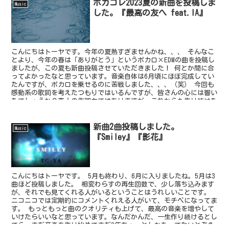
ボカコレ2023夏の新曲を投稿しま
Music
した。『最高の友へ feat.IA』
こんにちはトーヤです。今年の夏熱すぎませんかね、、、 そんなこ
とより、今年の春は「ありがとう」というボカロ×EDMの曲を投稿し
ましたが、この夏も新曲投稿させていただきました！ 何とか間に合
ってよかったなと思っています。音楽自体は6月頃にほぼ完成してい
たんですが、ボカロを乗せるのに苦戦しました、、、（笑） 今回も
感動系の歌詞を考えたつもりではいるんですが、皆さんの心には響い
たでしょうか？素人の作詞力ではありますが、これからも作り続けた
いと思う所存です。
新曲2曲投稿しました。
Music
『Smiley』『影花』
こんにちはトーヤです。 5月も終わり、6月に入りましたね。5月は3
曲ほど投稿しました。 相変わらすの再生回数で、少し落ち込みます
が、それでも見てくれる人がいるということはうれしいことです。
ニコニコでは定期的にコメントくれえる人がいて、モチベになってま
す。 もっともっと曲のクオリティも上げて、最高の音楽を増やして
いけたらいいなと思っています。なんだかんだ、一生作り続けるとし
てら、まだ音楽を作り始めてまだ3年ちょっとしかたってないと考え