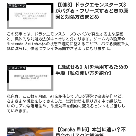
【DQM3】ドラクエモンスターズ3
不具合・バク
がバグる・フリーズするときの原
因と対処方法まとめ
この記事では、ドラクエモンスターズ3でバグが発生する主な原因
と、具体的な対処方法がはっきりと分かります。ゲーム内の設定や
Nintendo Switch本体の状態を適切に整えることで、バグる頻度を大
幅に減らし、快適にプレイを再開できるようになりますよ。
【即試せる】AIを活用するための
不具合・バク
手順【私の使い方を紹介】
私自身、ここ数ヶ月間、AIを駆使してブログ運営や音楽制作など、
さまざまな活動をしてきました。試行錯誤を繰り返す中で感じた、
AIのリアルな活用法や、作業効率を劇的に変えるヒントをお話しし
ていきます。
【ConoHa WING】本当に速い？不
LIFE
具合のリスクと解決策